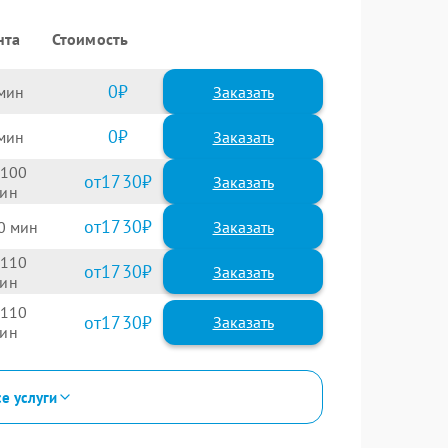
нта
Стоимость
0
Заказать
0
Заказать
100
1730
1730
0
110
1730
110
1730
се услуги