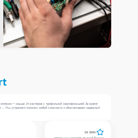
rt
компании — свыше 14 мастеров с профильной квалификацией. За время
я , , . Мы устраняем поломки любой сложности и обеспечиваем надежный
50 000+
довольных клиентов по всей России