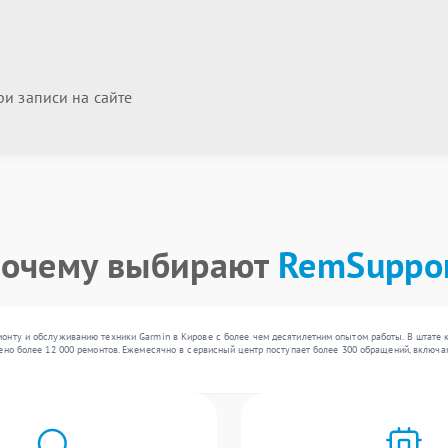
и записи на сайте
очему выбирают
RemSuppo
онту и обслуживанию техники Garmin в Кирове с более чем десятилетним опытом работы. В штате 
ено более 12 000 ремонтов. Ежемесячно в сервисный центр поступает более 300 обращений, включа