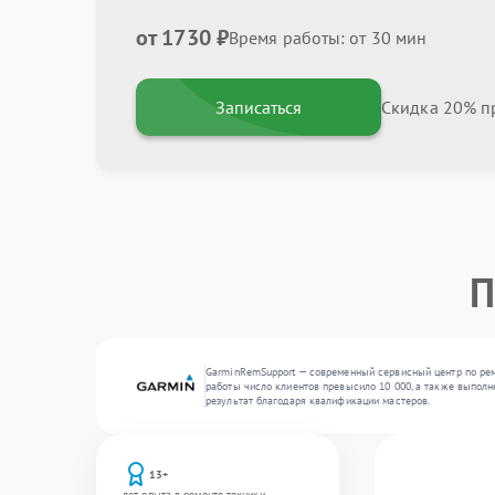
от 1730 ₽
Время работы: от 30 мин
Записаться
Скидка 20% пр
П
GarminRemSupport — современный сервисный центр по рем
работы число клиентов превысило 10 000, а также выполн
результат благодаря квалификации мастеров.
13+
лет опыта в ремонте техники