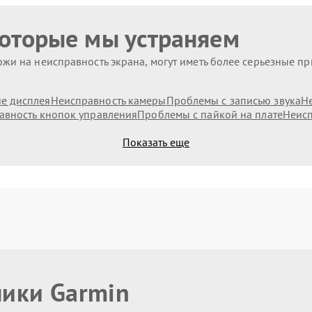
которые мы устраняем
жи на неисправность экрана, могут иметь более серьезные п
е дисплея
Неисправность камеры
Проблемы с записью звука
Н
авность кнопок управления
Проблемы с пайкой на плате
Неисп
Показать еще
ники Garmin