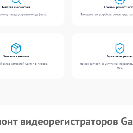
Быстрая диагностика
Срочный ремонт Garm
ичину перед устранением дефекта.
Большинство устройств ремонтируются 
Запчасти в наличии
Гарантия на ремонт
й склад запчастей Garmin в Кирове.
На все запчасти и услуги мы предостав
мес.
монт видеорегистраторов G