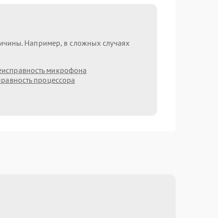
ричины. Например, в сложных случаях
еисправность микрофона
равность процессора