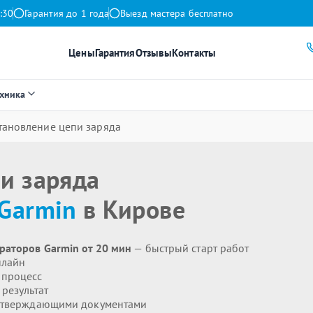
:30
Гарантия до 1 года
Выезд мастера бесплатно
Цены
Гарантия
Отзывы
Контакты
ехника
тановление цепи заряда
и заряда
Garmin
в Кирове
раторов Garmin от 20 мин
— быстрый старт работ
нлайн
 процесс
результат
дтверждающими документами