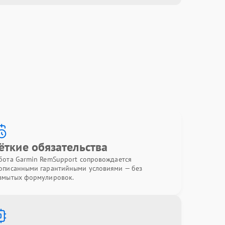
ёткие обязательства
бота Garmin RemSupport сопровождается
описанными гарантийными условиями — без
змытых формулировок.