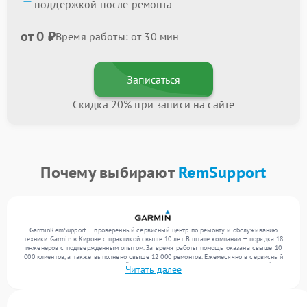
поддержкой после ремонта
от 0 ₽
Время работы: от 30 мин
Записаться
Скидка 20% при записи на сайте
Почему выбирают
RemSupport
GarminRemSupport — проверенный сервисный центр по ремонту и обслуживанию
техники Garmin в Кирове с практикой свыше 10 лет. В штате компании — порядка 18
инженеров с подтвержденным опытом. За время работы помощь оказана свыше 10
000 клиентов, а также выполнено свыше 12 000 ремонтов. Ежемесячно в сервисный
центр поступает от 300 устройств, включая , , . Мы устраняем поломки любой
Читать далее
сложности и поддерживаем высокий стандарт качества благодаря использованию
современного оборудования.