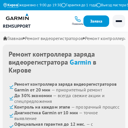
ндекс
Киров
Ежедневно с 9:00 до 19:30
Гарантия до 1 года
Выезд мастера бе
Заявка
Позвонить
REMSUPPORT
Главная
Ремонт видеорегистраторов
Ремонт контроллера
Ремонт контроллера заряда
видеорегистратора
Garmin
в
Кирове
Ремонт контроллера заряда видеорегистраторов
Garmin от 20 мин
— приоритетный ремонт
До 30% экономии
— всегда свежие акции и
спецпредложения
Контроль на каждом этапе
— прозрачный процесс
Диагностика Garmin от 10 мин
— точное
выявление
Официальная гарантия до 12 мес.
— с