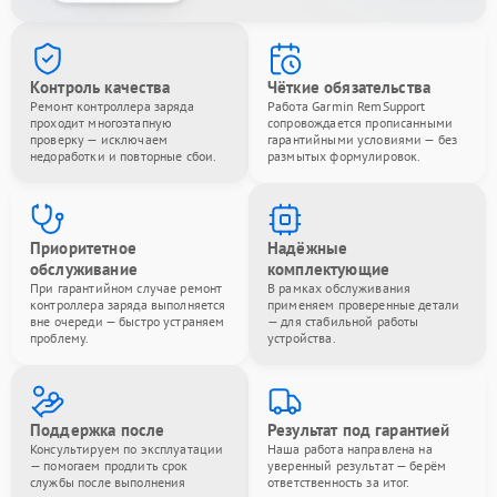
Контроль качества
Чёткие обязательства
Ремонт контроллера заряда
Работа Garmin RemSupport
проходит многоэтапную
сопровождается прописанными
проверку — исключаем
гарантийными условиями — без
недоработки и повторные сбои.
размытых формулировок.
Приоритетное
Надёжные
обслуживание
комплектующие
При гарантийном случае ремонт
В рамках обслуживания
контроллера заряда выполняется
применяем проверенные детали
вне очереди — быстро устраняем
— для стабильной работы
проблему.
устройства.
Поддержка после
Результат под гарантией
Консультируем по эксплуатации
Наша работа направлена на
— помогаем продлить срок
уверенный результат — берём
службы после выполнения
ответственность за итог.