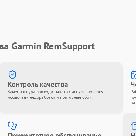
ва Garmin RemSupport
Контроль качества
Ч
Замена шнура проходит многоэтапную проверку —
Ра
исключаем недоработки и повторные сбои.
пр
ра
Приоритетное обслуживание
Н