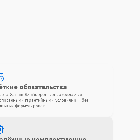
ёткие обязательства
бота Garmin RemSupport сопровождается
описанными гарантийными условиями — без
змытых формулировок.
адёжные комплектующие