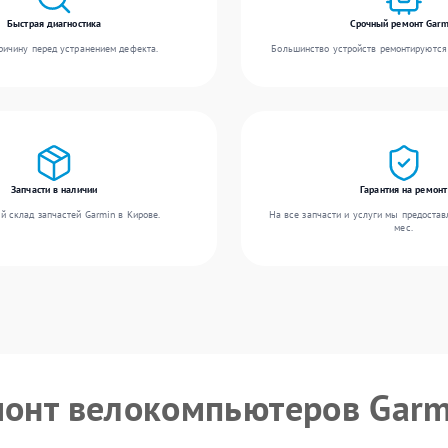
Быстрая диагностика
Срочный ремонт Garm
ичину перед устранением дефекта.
Большинство устройств ремонтируются 
Запчасти в наличии
Гарантия на ремонт
й склад запчастей Garmin в Кирове.
На все запчасти и услуги мы предостав
мес.
монт велокомпьютеров Garm