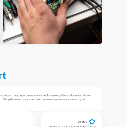
rt
 мастеров с подтвержденным опытом. За время работы обслужено более
 , . Мы работаем с широким спектром неисправностей и гарантируем
50 000+
довольных клиентов по всей России