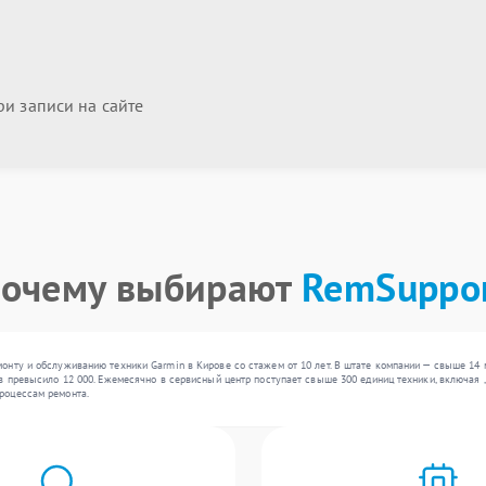
и записи на сайте
очему выбирают
RemSuppo
онту и обслуживанию техники Garmin в Кирове со стажем от 10 лет. В штате компании — свыше 14
в превысило 12 000. Ежемесячно в сервисный центр поступает свыше 300 единиц техники, включая ,
роцессам ремонта.