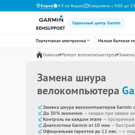
Киров
4.9 на Яндекс
Ежедневно с 9:00 до 19
Сервисный центр Garmin
REMSUPPORT
Портативная электроника
Мелкая бытовая т
Главная
Ремонт велокомпьютеров
Замена
Замена шнура
велокомпьютера
Ga
Замена шнура велокомпьютеров Garmin о
До 30% экономии
— скидки при заявке о
Контроль на каждом этапе
— прозрачный
Диагностика Garmin от 10 мин
— быстрый 
Официальная гарантия до 12 мес.
— с под