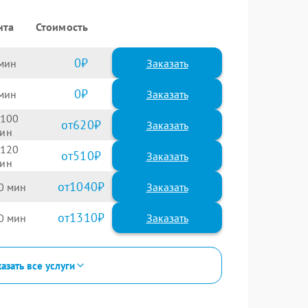
нта
Стоимость
0
Заказать
0
Заказать
100
620
120
510
1040
0
1310
0
азать все услуги