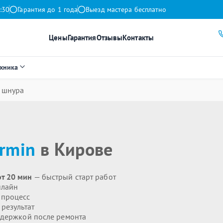
:30
Гарантия до 1 года
Выезд мастера бесплатно
Цены
Гарантия
Отзывы
Контакты
ехника
 шнура
rmin
в Кирове
т 20 мин
— быстрый старт работ
нлайн
 процесс
результат
держкой после ремонта