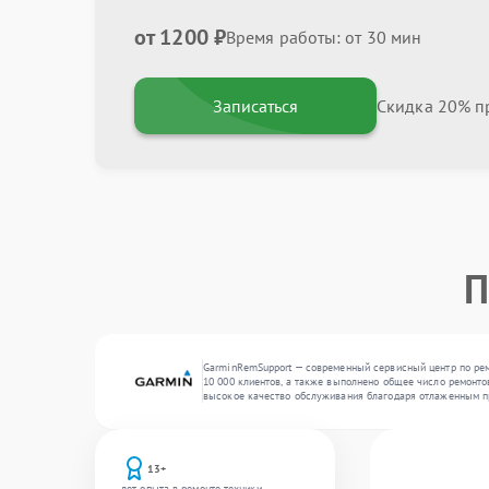
от 1200 ₽
Время работы: от 30 мин
Записаться
Скидка 20% пр
П
GarminRemSupport — современный сервисный центр по рем
10 000 клиентов, а также выполнено общее число ремонто
высокое качество обслуживания благодаря отлаженным п
13+
лет опыта в ремонте техники