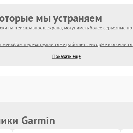
которые мы устраняем
жи на неисправность экрана, могут иметь более серьезные п
а меню
Сам перезагружается
Не работает сенсор
Не включается
Показать еще
ники Garmin