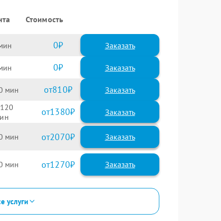
нта
Стоимость
0
Заказать
0
Заказать
810
0
120
1380
2070
0
1270
0
се услуги