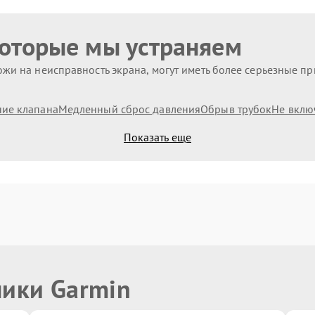
которые мы устраняем
жи на неисправность экрана, могут иметь более серьезные п
ие клапана
Медленный сброс давления
Обрыв трубок
Не вклю
Показать еще
ники Garmin