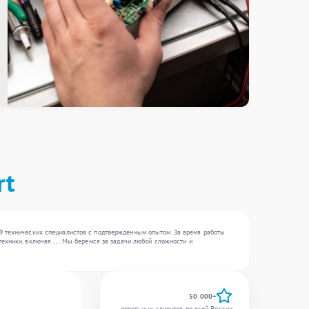
rt
19 технических специалистов с подтвержденным опытом. За время работы
хники, включая , , . Мы беремся за задачи любой сложности и
50 000+
довольных клиентов по всей России