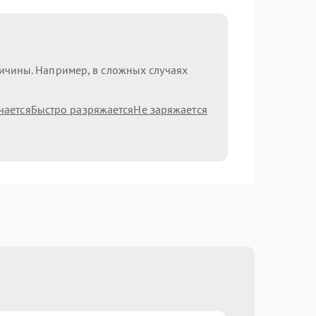
ричины. Например, в сложных случаях
чается
Быстро разряжается
Не заряжается