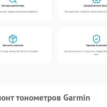
Быстрая диагностика
Срочный ремонт Garm
ичину перед устранением дефекта.
Большинство устройств ремонтируются 
Запчасти в наличии
Гарантия на ремонт
й склад запчастей Garmin в Кирове.
На все запчасти и услуги мы предостав
мес.
монт тонометров Garmin