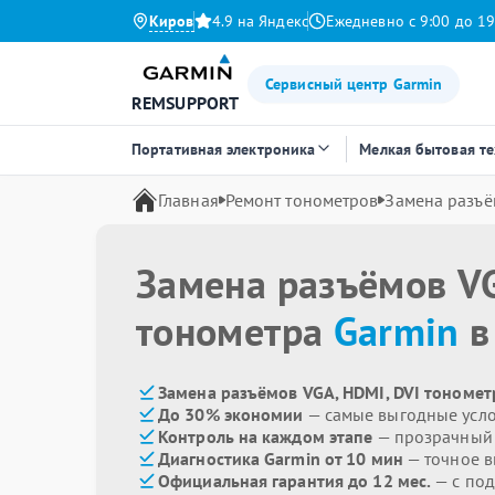
Киров
4.9 на Яндекс
Ежедневно с 9:00 до 19
Сервисный центр Garmin
REMSUPPORT
Портативная электроника
Мелкая бытовая т
Главная
Ремонт тонометров
Замена разъё
Замена разъёмов VG
тонометра
Garmin
в
Замена разъёмов VGA, HDMI, DVI тономет
До 30% экономии
— самые выгодные усл
Контроль на каждом этапе
— прозрачный
Диагностика Garmin от 10 мин
— точное 
Официальная гарантия до 12 мес.
— с по