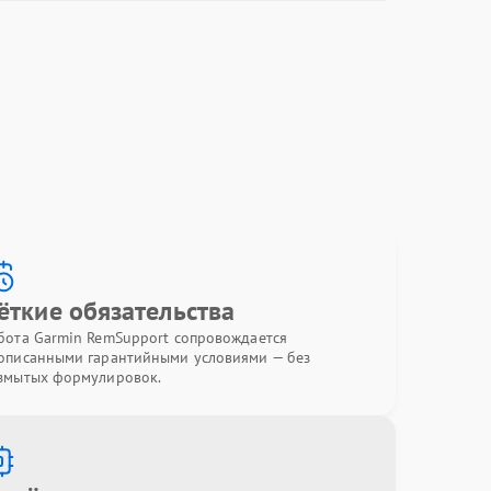
ёткие обязательства
бота Garmin RemSupport сопровождается
описанными гарантийными условиями — без
змытых формулировок.