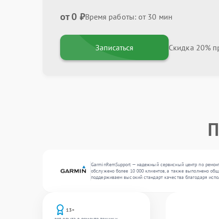
от 0 ₽
Время работы: от 30 мин
Записаться
Скидка 20% пр
П
GarminRemSupport — надежный сервисный центр по ремонт
обслужено более 10 000 клиентов, а также выполнено общ
поддерживаем высокий стандарт качества благодаря испо
13+
лет опыта в ремонте техники