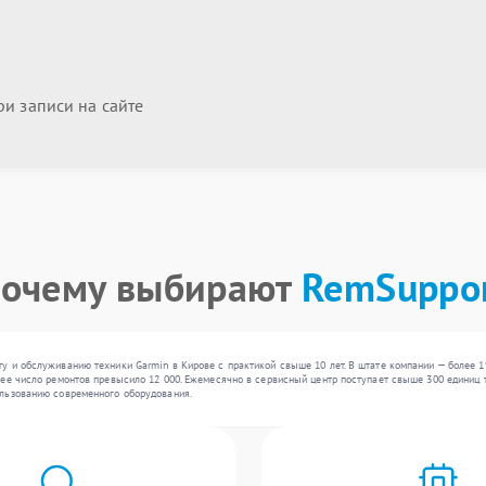
и записи на сайте
очему выбирают
RemSuppo
у и обслуживанию техники Garmin в Кирове с практикой свыше 10 лет. В штате компании — более 
ее число ремонтов превысило 12 000. Ежемесячно в сервисный центр поступает свыше 300 единиц те
льзованию современного оборудования.