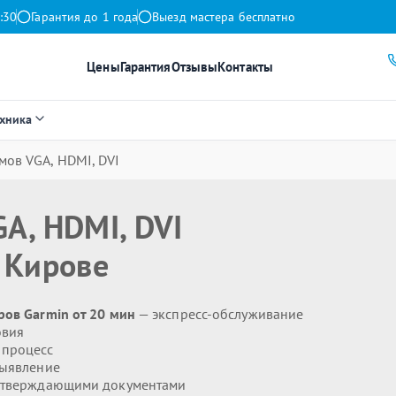
:30
Гарантия до 1 года
Выезд мастера бесплатно
Цены
Гарантия
Отзывы
Контакты
ехника
мов VGA, HDMI, DVI
A, HDMI, DVI
 Кирове
ров Garmin от 20 мин
— экспресс-обслуживание
овия
 процесс
выявление
дтверждающими документами