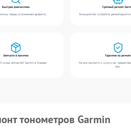
Быстрая диагностика
Срочный ремонт Garm
ичину перед устранением дефекта.
Большинство устройств ремонтируются 
Запчасти в наличии
Гарантия на ремонт
й склад запчастей Garmin в Кирове.
На все запчасти и услуги мы предостав
мес.
монт тонометров Garmin