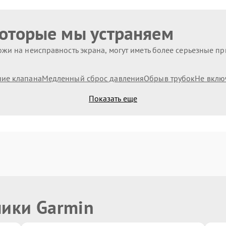
которые мы устраняем
жи на неисправность экрана, могут иметь более серьезные п
ие клапана
Медленный сброс давления
Обрыв трубок
Не вклю
Показать еще
ники Garmin