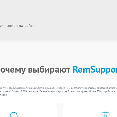
и записи на сайте
очему выбирают
RemSuppo
онту и обслуживанию техники Garmin в Кирове с более чем десятилетним опытом работы. В штате
ыполнено более 12 000 ремонтов. Ежемесячно в сервисный центр поступает более 300 устройств, вк
теров.