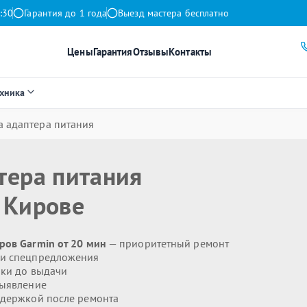
:30
Гарантия до 1 года
Выезд мастера бесплатно
Цены
Гарантия
Отзывы
Контакты
ехника
а адаптера питания
тера питания
 Кирове
ров Garmin от 20 мин
— приоритетный ремонт
 и спецпредложения
ики до выдачи
выявление
держкой после ремонта