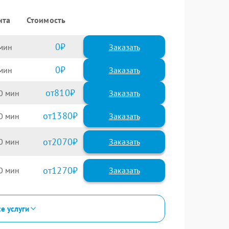
нта
Стоимость
0
Заказать
0
Заказать
810
0
1380
0
2070
0
1270
0
се услуги