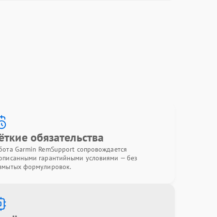
ёткие обязательства
бота Garmin RemSupport сопровождается
описанными гарантийными условиями — без
змытых формулировок.