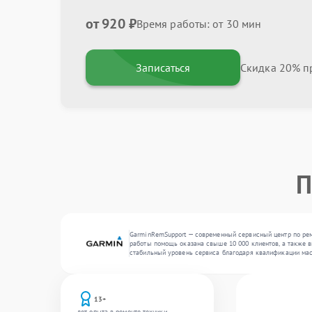
от 920 ₽
Время работы: от 30 мин
Записаться
Скидка 20% пр
П
GarminRemSupport — современный сервисный центр по рем
работы помощь оказана свыше 10 000 клиентов, а также в
стабильный уровень сервиса благодаря квалификации мас
13+
лет опыта в ремонте техники