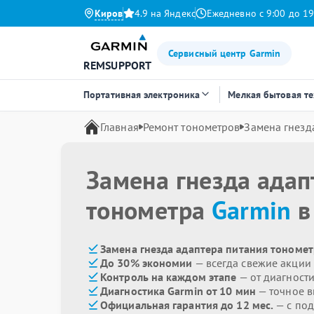
Киров
4.9 на Яндекс
Ежедневно с 9:00 до 19
Сервисный центр Garmin
REMSUPPORT
Портативная электроника
Мелкая бытовая т
Главная
Ремонт тонометров
Замена гнезд
Замена гнезда адап
тонометра
Garmin
в
Замена гнезда адаптера питания тономет
До 30% экономии
— всегда свежие акции
Контроль на каждом этапе
— от диагност
Диагностика Garmin от 10 мин
— точное 
Официальная гарантия до 12 мес.
— с под