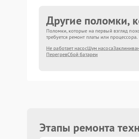
Другие поломки, 
Поломки, которые на первый взгляд похо
требуется ремонт платы или процессора.
Не работает насос
Шум насоса
Заклиниван
Перегрев
Сбой батареи
Этапы ремонта тех