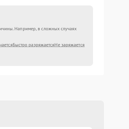
ричины. Например, в сложных случаях
чается
Быстро разряжается
Не заряжается