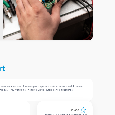
rt
 компании — свыше 14 инженеров с профильной квалификацией. За время
лючая , , . Мы устраняем поломки любой сложности и предлагаем
50 000+
довольных клиентов по всей России