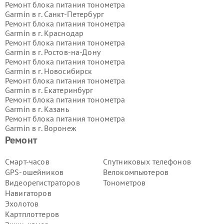
Ремонт блока питания тонометра
Garmin в г.
Санкт-Петербург
Ремонт блока питания тонометра
Garmin в г.
Краснодар
Ремонт блока питания тонометра
Garmin в г.
Ростов-на-Дону
Ремонт блока питания тонометра
Garmin в г.
Новосибирск
Ремонт блока питания тонометра
Garmin в г.
Екатеринбург
Ремонт блока питания тонометра
Garmin в г.
Казань
Ремонт блока питания тонометра
Garmin в г.
Воронеж
Ремонт блока питания тонометра
Ремонт
Garmin в г.
Волгоград
Ремонт блока питания тонометра
Смарт-часов
Спутниковых телефонов
Garmin в г.
Самара
GPS-ошейников
Велокомпьютеров
Ремонт блока питания тонометра
Видеорегистраторов
Тонометров
Garmin в г.
Пермь
Навигаторов
Ремонт блока питания тонометра
Эхолотов
Garmin в г.
Красноярск
Ремонт блока питания тонометра
Картплоттеров
Garmin в г.
Ижевск