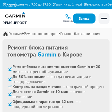
екс
Киров
Ежедневно с 9:00 до 19:30
Гарантия до 1 года
Выезд мастера бесп
Заявка
Позвонить
REMSUPPORT
Главная
Ремонт тонометров
Ремонт блока питания
Ремонт блока питания
тонометра
Garmin
в Кирове
Ремонт блока питания тонометров Garmin от 20
мин
— экспресс-обслуживание
До 30% экономии
— всегда свежие акции и
спецпредложения
Контроль на каждом этапе
— прозрачный процесс
Диагностика Garmin от 10 мин
— точное
выявление
Официальная гарантия до 12 мес.
— с
поддержкой после ремонта