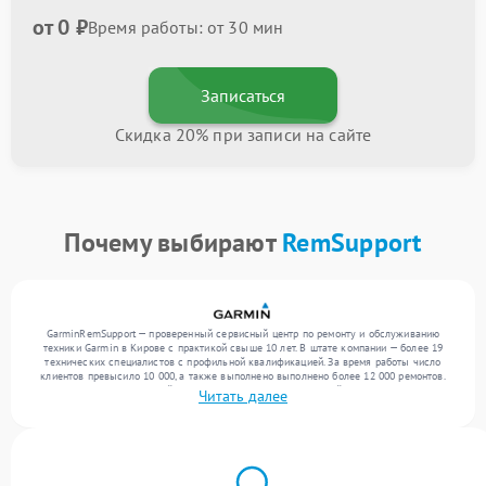
от 0 ₽
Время работы: от 30 мин
Записаться
Скидка 20% при записи на сайте
Почему выбирают
RemSupport
GarminRemSupport — проверенный сервисный центр по ремонту и обслуживанию
техники Garmin в Кирове с практикой свыше 10 лет. В штате компании — более 19
технических специалистов с профильной квалификацией. За время работы число
клиентов превысило 10 000, а также выполнено выполнено более 12 000 ремонтов.
Ежемесячно в сервисный центр поступает более 300 устройств, включая , , . Мы
Читать далее
работаем с широким спектром неисправностей и обеспечиваем надежный результат
благодаря отлаженным процессам ремонта.