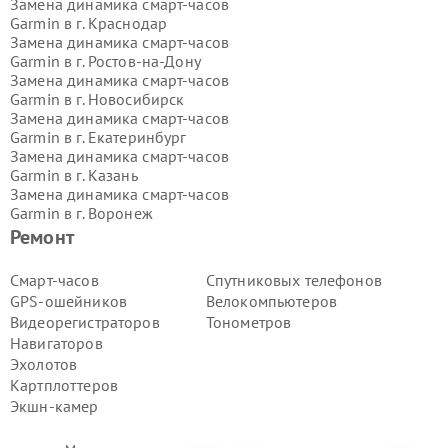
Замена динамика смарт-часов
Garmin в г.
Краснодар
Замена динамика смарт-часов
Garmin в г.
Ростов-на-Дону
Замена динамика смарт-часов
Garmin в г.
Новосибирск
Замена динамика смарт-часов
Garmin в г.
Екатеринбург
Замена динамика смарт-часов
Garmin в г.
Казань
Замена динамика смарт-часов
Garmin в г.
Воронеж
Замена динамика смарт-часов
Ремонт
Garmin в г.
Волгоград
Замена динамика смарт-часов
Смарт-часов
Спутниковых телефонов
Garmin в г.
Самара
GPS-ошейников
Велокомпьютеров
Замена динамика смарт-часов
Видеорегистраторов
Тонометров
Garmin в г.
Пермь
Навигаторов
Замена динамика смарт-часов
Эхолотов
Garmin в г.
Красноярск
Замена динамика смарт-часов
Картплоттеров
Garmin в г.
Ижевск
Экшн-камер
Замена динамика смарт-часов
Garmin в г.
Челябинск