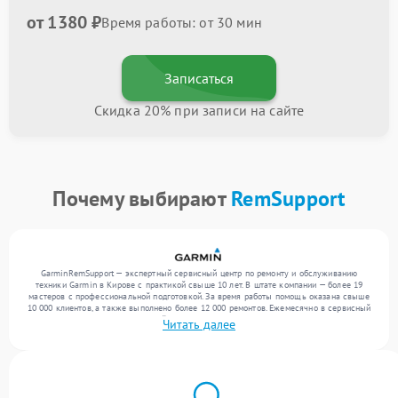
от 1380 ₽
Время работы: от 30 мин
Записаться
Скидка 20% при записи на сайте
Почему выбирают
RemSupport
GarminRemSupport — экспертный сервисный центр по ремонту и обслуживанию
техники Garmin в Кирове с практикой свыше 10 лет. В штате компании — более 19
мастеров с профессиональной подготовкой. За время работы помощь оказана свыше
10 000 клиентов, а также выполнено более 12 000 ремонтов. Ежемесячно в сервисный
центр поступает более 300 устройств, включая , , . Мы выполняем ремонт различного
Читать далее
уровня сложности и обеспечиваем надежный результат благодаря отлаженным
процессам ремонта.