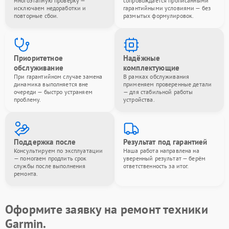
многоэтапную проверку —
сопровождается прописанными
исключаем недоработки и
гарантийными условиями — без
повторные сбои.
размытых формулировок.
Приоритетное
Надёжные
обслуживание
комплектующие
При гарантийном случае замена
В рамках обслуживания
динамика выполняется вне
применяем проверенные детали
очереди — быстро устраняем
— для стабильной работы
проблему.
устройства.
Поддержка после
Результат под гарантией
Консультируем по эксплуатации
Наша работа направлена на
— помогаем продлить срок
уверенный результат — берём
службы после выполнения
ответственность за итог.
ремонта.
Оформите заявку на ремонт техники
Garmin.