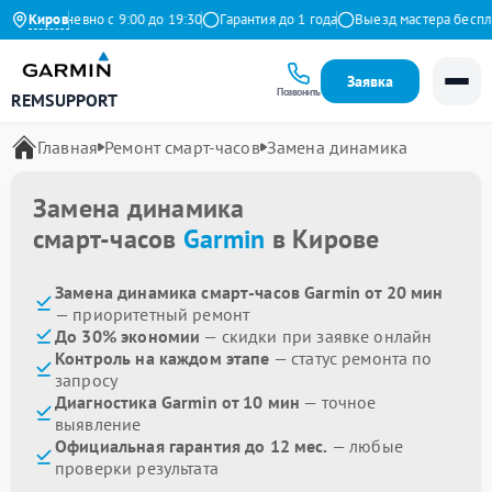
Ежедневно с 9:00 до 19:30
Киров
Гарантия до 1 года
Выезд мастера бесплатн
Заявка
Позвонить
REMSUPPORT
Главная
Ремонт смарт-часов
Замена динамика
Замена динамика
смарт-часов
Garmin
в Кирове
Замена динамика смарт-часов Garmin от 20 мин
— приоритетный ремонт
До 30% экономии
— скидки при заявке онлайн
Контроль на каждом этапе
— статус ремонта по
запросу
Диагностика Garmin от 10 мин
— точное
выявление
Официальная гарантия до 12 мес.
— любые
проверки результата