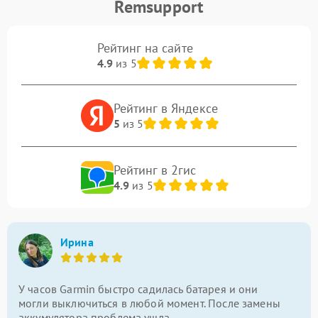
Remsupport
Рейтинг на сайте
4.9
из 5
Рейтинг в Яндексе
5
из 5
Рейтинг в 2гис
4.9
из 5
Ирина
У часов Garmin быстро садилась батарея и они
могли выключиться в любой момент. После замены
аккумулятора проблема ушла.