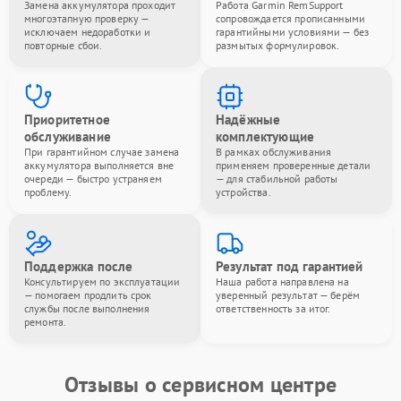
Замена аккумулятора проходит
Работа Garmin RemSupport
многоэтапную проверку —
сопровождается прописанными
исключаем недоработки и
гарантийными условиями — без
повторные сбои.
размытых формулировок.
Приоритетное
Надёжные
обслуживание
комплектующие
При гарантийном случае замена
В рамках обслуживания
аккумулятора выполняется вне
применяем проверенные детали
очереди — быстро устраняем
— для стабильной работы
проблему.
устройства.
Поддержка после
Результат под гарантией
Консультируем по эксплуатации
Наша работа направлена на
— помогаем продлить срок
уверенный результат — берём
службы после выполнения
ответственность за итог.
ремонта.
Отзывы о сервисном центре