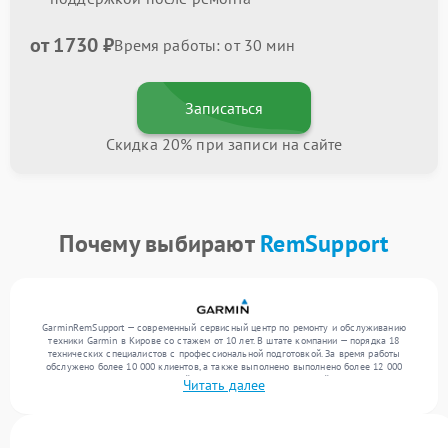
от 1730 ₽
Время работы: от 30 мин
Записаться
Скидка 20% при записи на сайте
Почему выбирают
RemSupport
GarminRemSupport — современный сервисный центр по ремонту и обслуживанию
техники Garmin в Кирове со стажем от 10 лет. В штате компании — порядка 18
технических специалистов с профессиональной подготовкой. За время работы
обслужено более 10 000 клиентов, а также выполнено выполнено более 12 000
ремонтов. Ежемесячно в сервисный центр поступает от 300 устройств, включая , , . Мы
Читать далее
беремся за задачи любой сложности и обеспечиваем надежный результат благодаря
квалификации мастеров.