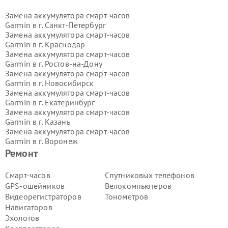
Замена аккумулятора смарт-часов
Garmin в г.
Санкт-Петербург
Замена аккумулятора смарт-часов
Garmin в г.
Краснодар
Замена аккумулятора смарт-часов
Garmin в г.
Ростов-на-Дону
Замена аккумулятора смарт-часов
Garmin в г.
Новосибирск
Замена аккумулятора смарт-часов
Garmin в г.
Екатеринбург
Замена аккумулятора смарт-часов
Garmin в г.
Казань
Замена аккумулятора смарт-часов
Garmin в г.
Воронеж
Замена аккумулятора смарт-часов
Ремонт
Garmin в г.
Волгоград
Замена аккумулятора смарт-часов
Смарт-часов
Спутниковых телефонов
Garmin в г.
Самара
GPS-ошейников
Велокомпьютеров
Замена аккумулятора смарт-часов
Видеорегистраторов
Тонометров
Garmin в г.
Пермь
Навигаторов
Замена аккумулятора смарт-часов
Эхолотов
Garmin в г.
Красноярск
Замена аккумулятора смарт-часов