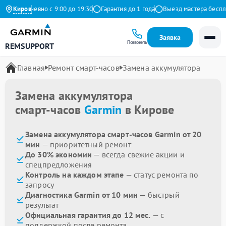
Ежедневно с 9:00 до 19:30
Киров
Гарантия до 1 года
Выезд мастера бесплат
Заявка
Позвонить
REMSUPPORT
Главная
Ремонт смарт-часов
Замена аккумулятора
Замена аккумулятора
смарт-часов
Garmin
в Кирове
Замена аккумулятора смарт-часов Garmin от 20
мин
— приоритетный ремонт
До 30% экономии
— всегда свежие акции и
спецпредложения
Контроль на каждом этапе
— статус ремонта по
запросу
Диагностика Garmin от 10 мин
— быстрый
результат
Официальная гарантия до 12 мес.
— с
поддержкой после ремонта