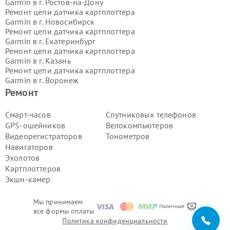
Garmin в г.
Ростов-на-Дону
Ремонт цепи датчика картплоттера
Garmin в г.
Новосибирск
Ремонт цепи датчика картплоттера
Garmin в г.
Екатеринбург
Ремонт цепи датчика картплоттера
Garmin в г.
Казань
Ремонт цепи датчика картплоттера
Garmin в г.
Воронеж
Ремонт цепи датчика картплоттера
Ремонт
Garmin в г.
Волгоград
Ремонт цепи датчика картплоттера
Смарт-часов
Спутниковых телефонов
Garmin в г.
Самара
GPS-ошейников
Велокомпьютеров
Ремонт цепи датчика картплоттера
Видеорегистраторов
Тонометров
Garmin в г.
Пермь
Навигаторов
Ремонт цепи датчика картплоттера
Эхолотов
Garmin в г.
Красноярск
Ремонт цепи датчика картплоттера
Картплоттеров
Garmin в г.
Ижевск
Экшн-камер
Ремонт цепи датчика картплоттера
Garmin в г.
Челябинск
Мы принимаем
Ремонт цепи датчика картплоттера
все формы оплаты
Garmin в г.
Тюмень
Политика конфиденциальности
Ремонт цепи датчика картплоттера