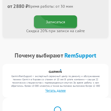
от 2880 ₽
Время работы: от 30 мин
Записаться
Скидка 20% при записи на сайте
Почему выбирают
RemSupport
GarminRemSupport — экспертный сервисный центр по ремонту и обслуживанию
техники Garmin в Кирове со стажем от 10 лет. В штате компании — свыше 22
технических специалистов с подтвержденным опытом. За время работы к нам
обратились более 10 000 клиентов, а также выполнено выполнено более 12 000
ремонтов. Ежемесячно в сервисный центр поступает более 300 обращений, включая , ,
Читать далее
. Мы устраняем поломки любой сложности и поддерживаем высокий стандарт
качества благодаря опыту команды.