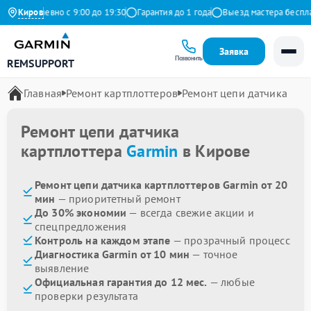
Ежедневно с 9:00 до 19:30
Киров
Гарантия до 1 года
Выезд мастера бесплатн
Заявка
Позвонить
REMSUPPORT
Главная
Ремонт картплоттеров
Ремонт цепи датчика
Ремонт цепи датчика
картплоттера
Garmin
в Кирове
Ремонт цепи датчика картплоттеров Garmin от 20
мин
— приоритетный ремонт
До 30% экономии
— всегда свежие акции и
спецпредложения
Контроль на каждом этапе
— прозрачный процесс
Диагностика Garmin от 10 мин
— точное
выявление
Официальная гарантия до 12 мес.
— любые
проверки результата