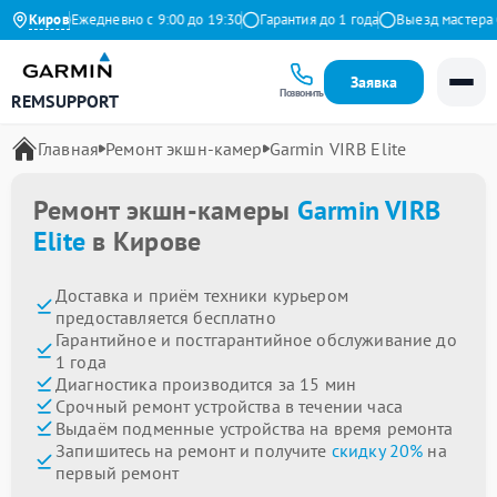
ндекс
Киров
Ежедневно с 9:00 до 19:30
Гарантия до 1 года
Выезд мастера бе
Заявка
Позвонить
REMSUPPORT
Главная
Ремонт экшн-камер
Garmin VIRB Elite
Ремонт экшн-камеры
Garmin VIRB
Elite
в Кирове
Доставка и приём техники курьером
предоставляется бесплатно
Гарантийное и постгарантийное обслуживание до
1 года
Диагностика производится за 15 мин
Срочный ремонт устройства в течении часа
Выдаём подменные устройства на время ремонта
Запишитесь на ремонт и получите
скидку 20%
на
первый ремонт