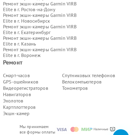
Ремонт экшн-камеры Garmin VIRB
Elite в г.
Ростов-на-Дону
Ремонт экшн-камеры Garmin VIRB
Elite в г.
Новосибирск
Ремонт экшн-камеры Garmin VIRB
Elite в г.
Екатеринбург
Ремонт экшн-камеры Garmin VIRB
Elite в г.
Казань
Ремонт экшн-камеры Garmin VIRB
Elite в г.
Воронеж
Ремонт экшн-камеры Garmin VIRB
Ремонт
Elite в г.
Волгоград
Ремонт экшн-камеры Garmin VIRB
Смарт-часов
Спутниковых телефонов
Elite в г.
Самара
GPS-ошейников
Велокомпьютеров
Ремонт экшн-камеры Garmin VIRB
Видеорегистраторов
Тонометров
Elite в г.
Пермь
Навигаторов
Ремонт экшн-камеры Garmin VIRB
Эхолотов
Elite в г.
Красноярск
Ремонт экшн-камеры Garmin VIRB
Картплоттеров
Elite в г.
Ижевск
Экшн-камер
Ремонт экшн-камеры Garmin VIRB
Elite в г.
Челябинск
Мы принимаем
Ремонт экшн-камеры Garmin VIRB
все формы оплаты