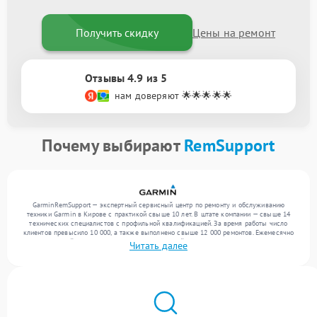
Получить скидку
Цены на ремонт
Отзывы 4.9 из 5
нам доверяют 🌟🌟🌟🌟🌟
Почему выбирают
RemSupport
GarminRemSupport — экспертный сервисный центр по ремонту и обслуживанию
техники Garmin в Кирове с практикой свыше 10 лет. В штате компании — свыше 14
технических специалистов с профильной квалификацией. За время работы число
клиентов превысило 10 000, а также выполнено свыше 12 000 ремонтов. Ежемесячно
в сервисный центр поступает более 300 устройств, включая , , . Мы работаем с
Читать далее
широким спектром неисправностей и обеспечиваем надежный результат благодаря
опыту команды.