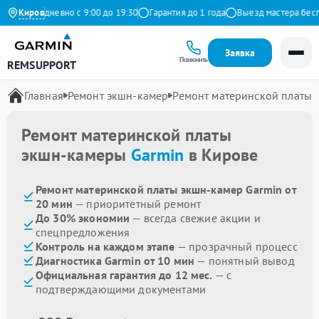
с
Ежедневно с 9:00 до 19:30
Киров
Гарантия до 1 года
Выезд мастера беспла
Заявка
Позвонить
REMSUPPORT
Главная
Ремонт экшн-камер
Ремонт материнской платы
Ремонт материнской платы
экшн-камеры
Garmin
в Кирове
Ремонт материнской платы экшн-камер Garmin от
20 мин
— приоритетный ремонт
До 30% экономии
— всегда свежие акции и
спецпредложения
Контроль на каждом этапе
— прозрачный процесс
Диагностика Garmin от 10 мин
— понятный вывод
Официальная гарантия до 12 мес.
— с
подтверждающими документами