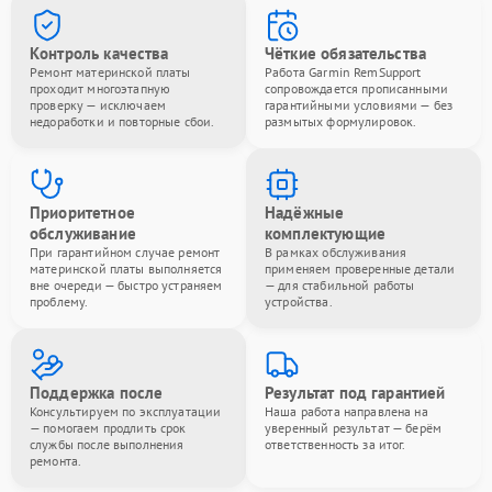
Контроль качества
Чёткие обязательства
Ремонт материнской платы
Работа Garmin RemSupport
проходит многоэтапную
сопровождается прописанными
проверку — исключаем
гарантийными условиями — без
недоработки и повторные сбои.
размытых формулировок.
Приоритетное
Надёжные
обслуживание
комплектующие
При гарантийном случае ремонт
В рамках обслуживания
материнской платы выполняется
применяем проверенные детали
вне очереди — быстро устраняем
— для стабильной работы
проблему.
устройства.
Поддержка после
Результат под гарантией
Консультируем по эксплуатации
Наша работа направлена на
— помогаем продлить срок
уверенный результат — берём
службы после выполнения
ответственность за итог.
ремонта.