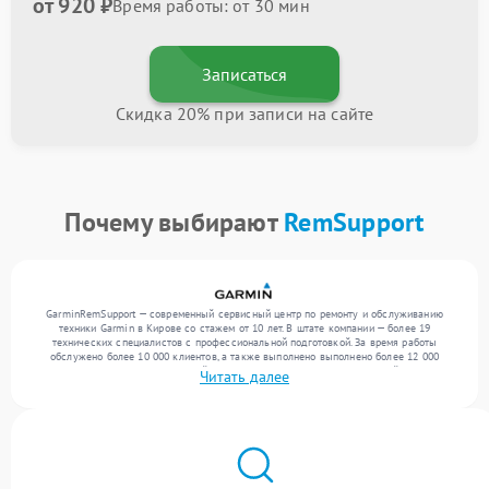
от 920 ₽
Время работы: от 30 мин
Записаться
Скидка 20% при записи на сайте
Почему выбирают
RemSupport
GarminRemSupport — современный сервисный центр по ремонту и обслуживанию
техники Garmin в Кирове со стажем от 10 лет. В штате компании — более 19
технических специалистов с профессиональной подготовкой. За время работы
обслужено более 10 000 клиентов, а также выполнено выполнено более 12 000
ремонтов. Ежемесячно в сервисный центр поступает более 300 обращений, включая , ,
Читать далее
. Мы беремся за задачи любой сложности и предлагаем стабильный уровень сервиса
благодаря использованию современного оборудования.