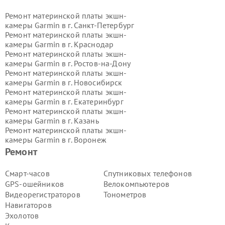
Ремонт материнской платы экшн-
камеры Garmin в г.
Санкт-Петербург
Ремонт материнской платы экшн-
камеры Garmin в г.
Краснодар
Ремонт материнской платы экшн-
камеры Garmin в г.
Ростов-на-Дону
Ремонт материнской платы экшн-
камеры Garmin в г.
Новосибирск
Ремонт материнской платы экшн-
камеры Garmin в г.
Екатеринбург
Ремонт материнской платы экшн-
камеры Garmin в г.
Казань
Ремонт материнской платы экшн-
камеры Garmin в г.
Воронеж
Ремонт материнской платы экшн-
Ремонт
камеры Garmin в г.
Волгоград
Ремонт материнской платы экшн-
Смарт-часов
Спутниковых телефонов
камеры Garmin в г.
Самара
GPS-ошейников
Велокомпьютеров
Ремонт материнской платы экшн-
Видеорегистраторов
Тонометров
камеры Garmin в г.
Пермь
Навигаторов
Ремонт материнской платы экшн-
Эхолотов
камеры Garmin в г.
Красноярск