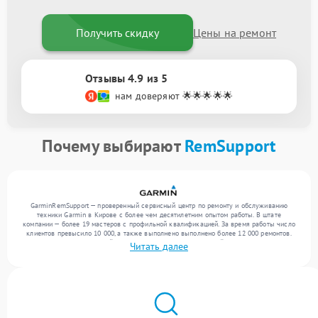
Получить скидку
Цены на ремонт
Отзывы 4.9 из 5
нам доверяют 🌟🌟🌟🌟🌟
Почему выбирают
RemSupport
GarminRemSupport — проверенный сервисный центр по ремонту и обслуживанию
техники Garmin в Кирове с более чем десятилетним опытом работы. В штате
компании — более 19 мастеров с профильной квалификацией. За время работы число
клиентов превысило 10 000, а также выполнено выполнено более 12 000 ремонтов.
Ежемесячно в сервисный центр поступает более 300 устройств, включая , , . Мы
Читать далее
работаем с широким спектром неисправностей и предлагаем стабильный уровень
сервиса благодаря отлаженным процессам ремонта.