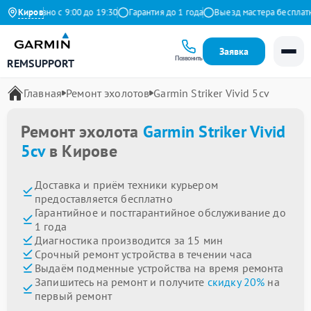
Ежедневно с 9:00 до 19:30
Киров
Гарантия до 1 года
Выезд мастера бесплатно
Заявка
Позвонить
REMSUPPORT
Главная
Ремонт эхолотов
Garmin Striker Vivid 5cv
Ремонт эхолота
Garmin Striker Vivid
5cv
в Кирове
Доставка и приём техники курьером
предоставляется бесплатно
Гарантийное и постгарантийное обслуживание до
1 года
Диагностика производится за 15 мин
Срочный ремонт устройства в течении часа
Выдаём подменные устройства на время ремонта
Запишитесь на ремонт и получите
скидку 20%
на
первый ремонт